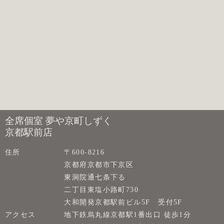
全席個室 夢や京町しずく
京都駅前店
住所
〒600-8216
京都府京都市下京区
東洞院通七条下る
二丁目東塩小路町730
大和開発京都駅前ビル5F 受付5F
アクセス
地下鉄烏丸線京都駅1番出口 徒歩1分