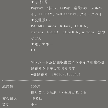
▼QR決済
PayPay、d払い、auPay、楽天Pay、メルペ
イ、ALIPAY、WeChat Pay、クイックペイ
▼交通系IC
PASMO、suica、Kitaca、TOICA、
manaca、ICOCA、SUGOCA、nimoca、はや
かけん
▼電子マネー
ID
※レシート及び領収書にインボイス制度の登
録番号を印字しております
●登録番号：T6010701005431
総席数
156席
掘りごたつ席あり・夜景が見える
宴会最大
40名様
貸切
不可