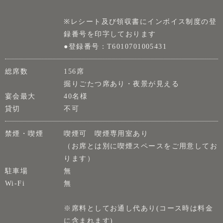
※レシート及び領収書にインボイス制度の登
録番号を印字しております
●登録番号：T6010701005431
総席数
156席
掘りごたつ席あり・夜景が見える
宴会最大
40名様
貸切
不可
禁煙・喫煙
喫煙可 喫煙専用室あり
（お席とは別に喫煙スペースをご用意してお
ります）
駐車場
無
Wi-Fi
無
※席料としてお通し代あり(コース時は料金
に含まれます)