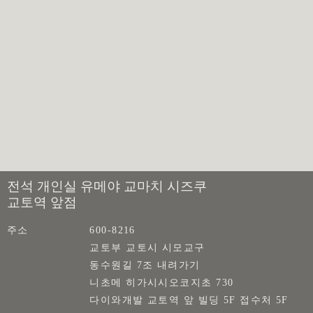
전석 개인실 유메야 교마치 시즈쿠
교토역 앞점
주소
600-8216
교토부 교토시 시모교구
동수원길 7조 내려가기
니초메 히가시시오코지초 730
다이와개발 교토역 앞 빌딩 5F 접수처 5F