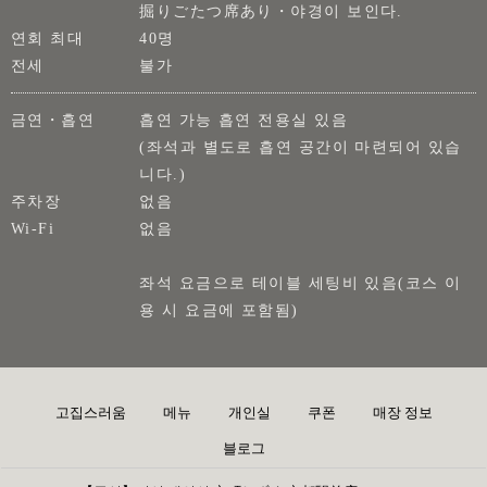
掘りごたつ席あり・야경이 보인다.
연회 최대
40명
전세
불가
금연・흡연
흡연 가능 흡연 전용실 있음
(좌석과 별도로 흡연 공간이 마련되어 있습
니다.)
주차장
없음
Wi-Fi
없음
좌석 요금으로 테이블 세팅비 있음(코스 이
용 시 요금에 포함됨)
고집스러움
메뉴
개인실
쿠폰
매장 정보
블로그