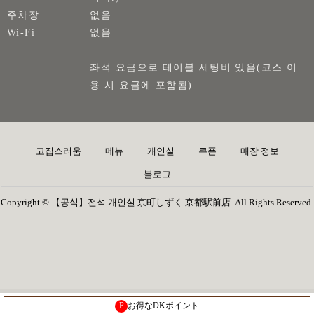
주차장
없음
Wi-Fi
없음
좌석 요금으로 테이블 세팅비 있음(코스 이
용 시 요금에 포함됨)
고집스러움
메뉴
개인실
쿠폰
매장 정보
블로그
Copyright © 【공식】전석 개인실 京町しずく 京都駅前店. All Rights Reserved.
P
お得なDKポイント