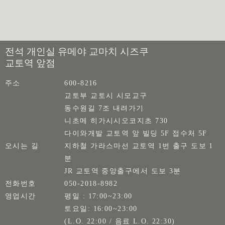
전석 개인실 유메야 교마치 시즈쿠
교토역 앞점
주소
600-8216
교토부 교토시 시모교구
동수원길 7조 내려가기
니초메 히가시시오코지초 730
다이와개발 교토역 앞 빌딩 5F 접수처 5F
오시는 길
지하철 가라스마선 교토역 1번 출구 도보 1
분
JR 교토역 중앙출구에서 도보 3분
전화번호
050-2018-8982
영업시간
평일 : 17:00~23:00
토요일: 16:00~23:00
(L.O. 22:00 / 음료 L.O. 22:30)