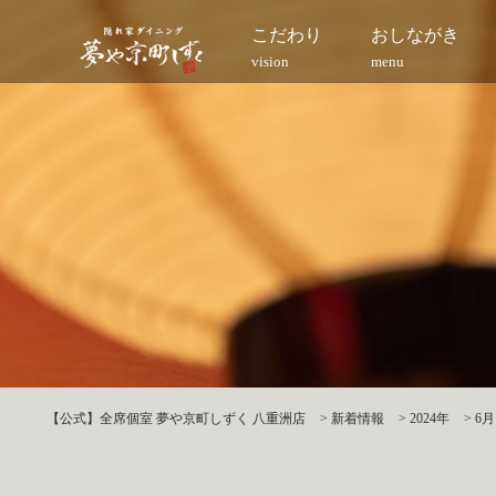
こだわり
おしながき
vision
menu
【公式】全席個室 夢や京町しずく 八重洲店
>
新着情報
>
2024年
>
6月