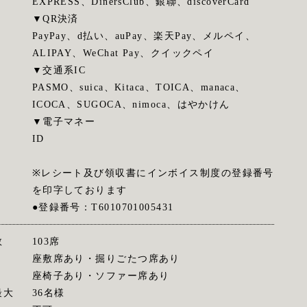
EXPRESS、DinersClub、銀聯、discoverCard
▼QR決済
PayPay、d払い、auPay、楽天Pay、メルペイ、
ALIPAY、WeChat Pay、クイックペイ
▼交通系IC
PASMO、suica、Kitaca、TOICA、manaca、
ICOCA、SUGOCA、nimoca、はやかけん
▼電子マネー
ID
※レシート及び領収書にインボイス制度の登録番号
を印字しております
●登録番号：T6010701005431
数
103席
座敷席あり・掘りごたつ席あり
座椅子あり・ソファー席あり
最大
36名様