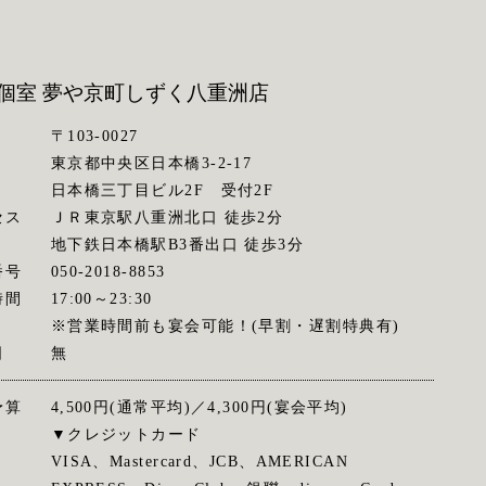
個室 夢や京町しずく
八重洲店
〒103-0027
東京都中央区日本橋3-2-17
日本橋三丁目ビル2F 受付2F
セス
ＪＲ東京駅八重洲北口 徒歩2分
地下鉄日本橋駅B3番出口 徒歩3分
番号
050-2018-8853
時間
17:00～23:30
※営業時間前も宴会可能！(早割・遅割特典有)
日
無
予算
4,500円(通常平均)／4,300円(宴会平均)
▼クレジットカード
VISA、Mastercard、JCB、AMERICAN