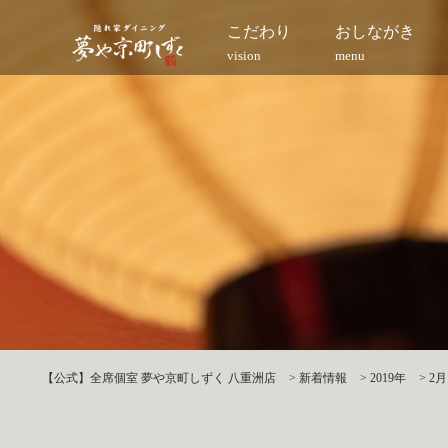
こだわり
おしながき
vision
menu
【公式】全席個室 夢や京町しずく 八重洲店
>
新着情報
>
2019年
>
2月