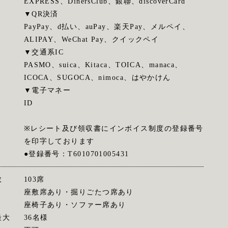
EXPRESS、DinersClub、銀聯、discoverCard
▼QR決済
PayPay、d払い、auPay、楽天Pay、メルペイ、
ALIPAY、WeChat Pay、クイックペイ
▼交通系IC
PASMO、suica、Kitaca、TOICA、manaca、
ICOCA、SUGOCA、nimoca、はやかけん
▼電子マネー
ID
※レシート及び領収書にインボイス制度の登録番号
を印字しております
●登録番号：T6010701005431
数
103席
座敷席あり・掘りごたつ席あり
座椅子あり・ソファー席あり
最大
36名様