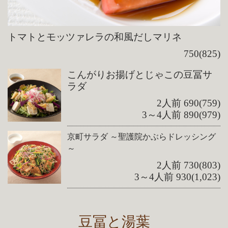
トマトとモッツァレラの和風だしマリネ
750(825)
こんがりお揚げとじゃこの豆冨サ
ラダ
2人前 690(759)
3～4人前 890(979)
京町サラダ ～聖護院かぶらドレッシング
～
2人前 730(803)
3～4人前 930(1,023)
豆冨と湯葉