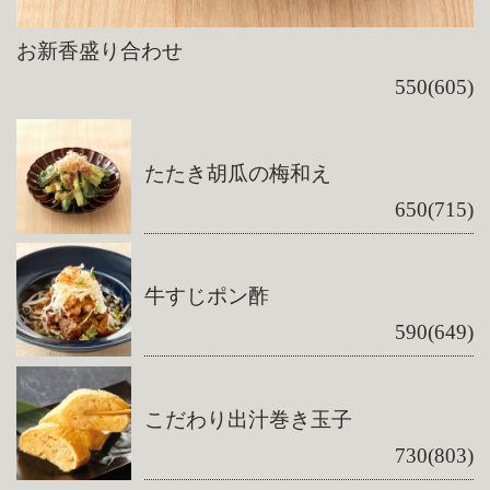
お新香盛り合わせ
550(605)
たたき胡瓜の梅和え
650(715)
牛すじポン酢
590(649)
こだわり出汁巻き玉子
730(803)