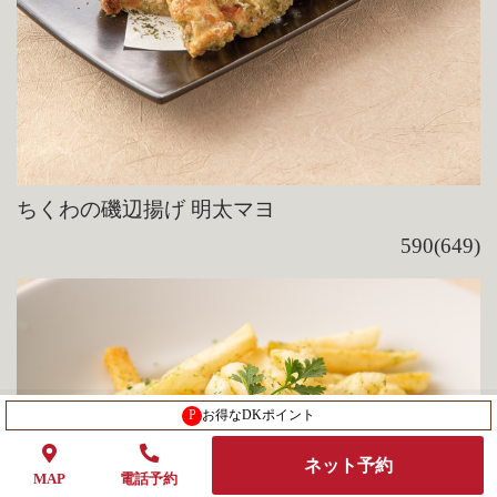
ちくわの磯辺揚げ 明太マヨ
590(649)
P
お得なDKポイント
ネット予約
MAP
電話予約