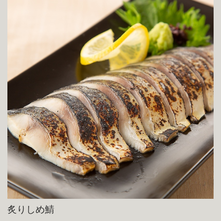
炙りしめ鯖