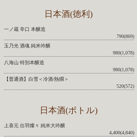
日本酒(徳利)
一ノ蔵 辛口 本醸造
790(869)
玉乃光 酒魂 純米吟醸
980(1,078)
八海山 特別本醸造
980(1,078)
【普通酒】白雪＜冷酒/熱燗＞
520(572)
日本酒(ボトル)
上喜元 出羽燦々 純米大吟醸
4,400(4,840)