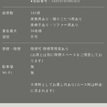
●登録番号：T6010701005431
総席数
103席
座敷席あり・掘りごたつ席あり
座椅子あり・ソファー席あり
宴会最大
36名様
貸切
不可
禁煙・喫煙
喫煙可 喫煙専用室あり
(お席とは別に喫煙スペースをご用意してお
ります)
駐車場
無
Wi-Fi
無
※席料としてお通し代あり(コース時は料金
に含まれます)