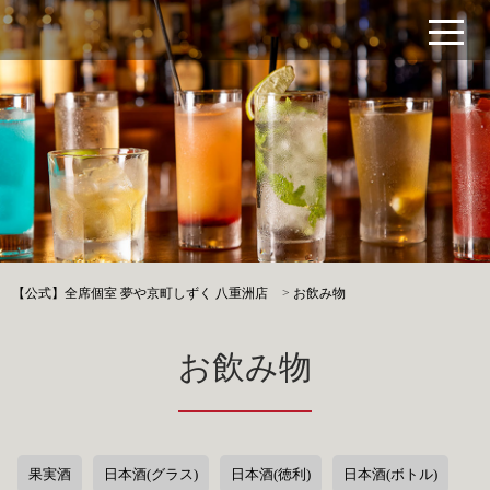
【公式】全席個室 夢や京町しずく 八重洲店
>
お飲み物
お飲み物
果実酒
日本酒(グラス)
日本酒(徳利)
日本酒(ボトル)