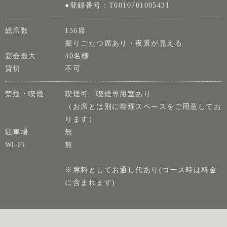
●登録番号：T6010701005431
総席数
156席
掘りごたつ席あり・夜景が見える
宴会最大
40名様
貸切
不可
禁煙・喫煙
喫煙可 喫煙専用室あり
（お席とは別に喫煙スペースをご用意してお
ります）
駐車場
無
Wi-Fi
無
※席料としてお通し代あり(コース時は料金
に含まれます)